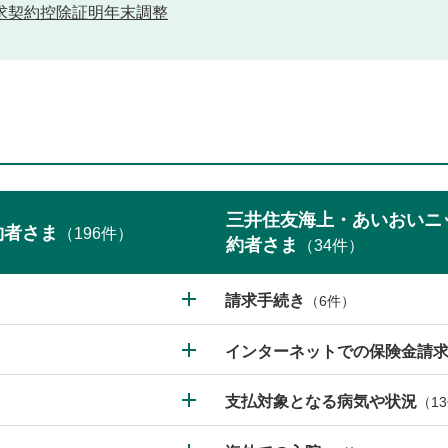
求
契約
控除証明
年末調整
三井住友海上・あいおいニ
約者さま
（
196
件）
約者さま
（
34
件）
請求手続き
（6件）
インターネットでの保険金請
支払対象となる病気や状況
（1