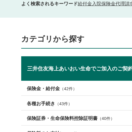
よく検索されるキーワード
給付金
入院
保険金
代理請
カテゴリから探す
三井住友海上あいおい生命でご加入のご契
保険金・給付金
（
42
件）
各種お手続き
（
43
件）
保険証券・生命保険料控除証明書
（
40
件）