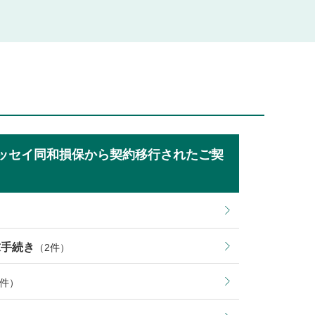
ッセイ同和損保から契約移行されたご契
求手続き
（2件）
3件）