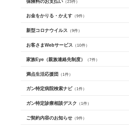
保険料のお支払い
（
23
件）
お金をかりる・かえす
（
9
件）
新型コロナウイルス
（9件）
お客さまWebサービス
（10件）
家族Eye（親族連絡先制度）
（7件）
満点生活応援団
（1件）
ガン特定病院検索ナビ
（1件）
ガン特定診療相談デスク
（1件）
ご契約内容のお知らせ
（9件）