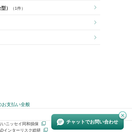
金型）
（1件）
のお支払い全般
チャットで
お問い合わせ
おいニッセイ同和損保
&ADインターリスク総研