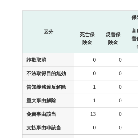
保
高
区分
死亡保
災害保
害
険金
険金
詐欺取消
0
0
不法取得目的無効
0
0
告知義務違反解除
1
0
重大事由解除
1
0
免責事由該当
13
0
支払事由非該当
0
0