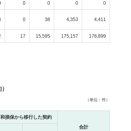
0
0
0
0
0
3
0
38
4,353
4,411
2
17
15,595
175,157
178,899
約）
（単位：件）
同和損保から移行した契約
合計