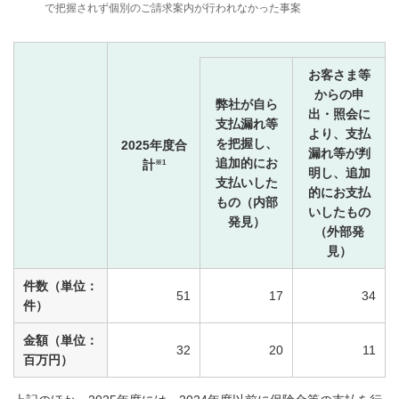
で把握されず個別のご請求案内が行われなかった事案
お客さま等
からの申
弊社が自ら
出・照会に
支払漏れ等
より、支払
を把握し、
2025年度合
漏れ等が判
追加的にお
※1
計
明し、追加
支払いした
的にお支払
もの（内部
いしたもの
発見）
（外部発
見）
件数（単位：
51
17
34
件）
金額（単位：
32
20
11
百万円）