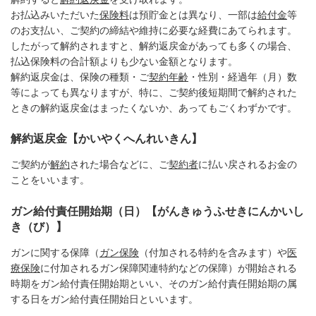
お払込みいただいた
保険料
は預貯金とは異なり、一部は
給付金
等
のお支払い、ご契約の締結や維持に必要な経費にあてられます。
したがって解約されますと、解約返戻金があっても多くの場合、
払込保険料の合計額よりも少ない金額となります。
解約返戻金は、保険の種類・ご
契約年齢
・性別・経過年（月）数
等によっても異なりますが、特に、ご契約後短期間で解約された
ときの解約返戻金はまったくないか、あってもごくわずかです。
解約返戻金【かいやくへんれいきん】
ご契約が
解約
された場合などに、ご
契約者
に払い戻されるお金の
ことをいいます。
ガン給付責任開始期（日）【がんきゅうふせきにんかいし
き（び）】
ガンに関する保障（
ガン保険
（付加される特約を含みます）や
医
療保険
に付加されるガン保障関連特約などの保障）が開始される
時期をガン給付責任開始期といい、そのガン給付責任開始期の属
する日をガン給付責任開始日といいます。