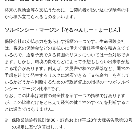
将来の
保険金
等を支払うために、ご
契約者
が払い込む
保険料
の中
から積み立てられるものをいいます。
ソルベンシー・マージン【そるべんしー・まーじん】
保険会社の支払余力をあらわす指標の一つです。生命保険会社
は、将来の
保険金
などの支払いに備えて
責任準備金
を積み立てて
いるので、通常予想できる範囲のリスクについては十分対応でき
ます。しかし、環境の変化などによって予想もしない出来事が起
こる場合があります。例えば、大災害や株の大暴落など、通常の
予想を超えて発生するリスクに対応できる「支払余力」を有して
いるかどうかを判断するための行政監督上の指標の一つがソルベ
※
ンシー・マージン比率
です。
なお、この比率は経営の健全性を示す一つの指標ではあります
が、この比率だけをとらえて経営の健全性のすべてを判断するこ
とは適当ではありません。
※
保険業法施行規則第86・87条および平成8年大蔵省告示第50号
の規定に基づき算出します。