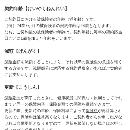
契約年齢【けいやくねんれい】
ご
契約日
における
被保険者
の年齢（満年齢）です。
（例）24歳7か月の被保険者の契約年齢は24歳となります。
なお、ご契約後の
被保険者
の年齢は、契約年齢に毎年の契約応当
日ごとに1歳を加えた年齢をいいます。
減額【げんがく】
保険金
額を減額することにより、それ以降の
保険料
の負担を軽く
する方法です。減額部分に対応する
解約返戻金
があればご
契約者
にお支払いします。
更新【こうしん】
保険期間
が満了したときに、健康状態に関係なく原則としてそれ
までと同一の保障内容・
保険金
額での保障を継続できます。
更新の際、更新時の年齢、保険料率によって
保険料
が再計算され
るので、保険料は通常高くなります。ご
契約者
からお申し出がな
ければ自動更新となりますので、更新を希望しない場合はお申し
出いただく必要があります。