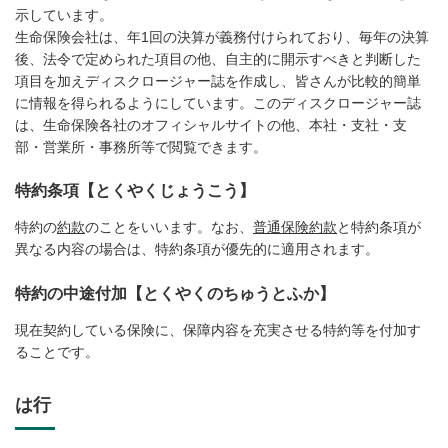
示しています。
生命保険会社は、年1回の決算が義務付けられており、毎年の決算
後、法令で定められた項目の他、自主的に開示すべきと判断した
項目を加えディスクロージャー誌を作成し、皆さんが比較的簡単
に情報を得られるようにしています。このディスクロージャー誌
は、生命保険各社のオフィシャルサイトの他、本社・支社・支
部・営業所・事務所等で閲覧できます。
特約条項【とくやくじょうこう】
特約の
約款
のことをいいます。なお、
普通保険約款
と特約条項が
異なる内容の場合は、特約条項が優先的に適用されます。
特約の中途付加【とくやくのちゅうとふか】
現在契約している保険に、保障内容を充実させる特約等を付加す
ることです。
は行