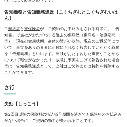
告知義務と告知義務違反【こくちぎむとこくちぎむいは
ん】
ご
契約者
と
被保険者
が、ご契約のお申込みをされる時等に、「告
知書」で当社がおたずねする過去の傷病歴（傷病名・治療期間
等）、現在の健康状態、身体の障がい状態、現在のご職業等につ
いて、事実をありのままに正確にもれなく報告していただく義務
を「告知義務」といいます。当社がおたずねした重要なことがら
について報告がなかったり、故意に事実を曲げて報告された場合
等は、告知義務違反として、当社はご契約または特約を
解除
する
ことができます。
さ行
失効【しっこう】
第2回目以後の
保険料
の払込猶予期間を過ぎても保険料のお払込み
がない場合に、ご契約の効力が失われることです。