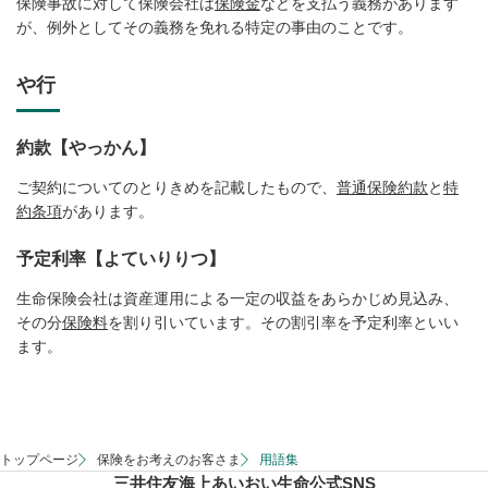
保険事故に対して保険会社は
保険金
などを支払う義務があります
が、例外としてその義務を免れる特定の事由のことです。
や行
約款【やっかん】
ご契約についてのとりきめを記載したもので、
普通保険約款
と
特
約条項
があります。
予定利率【よていりりつ】
生命保険会社は資産運用による一定の収益をあらかじめ見込み、
その分
保険料
を割り引いています。その割引率を予定利率といい
ます。
トップページ
保険をお考えのお客さま
用語集
三井住友海上あいおい生命公式SNS