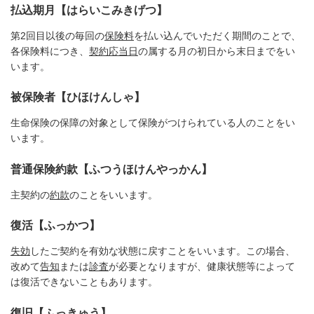
払込期月【はらいこみきげつ】
第2回目以後の毎回の
保険料
を払い込んでいただく期間のことで、
各保険料につき、
契約応当日
の属する月の初日から末日までをい
います。
被保険者【ひほけんしゃ】
生命保険の保障の対象として保険がつけられている人のことをい
います。
普通保険約款【ふつうほけんやっかん】
主契約の
約款
のことをいいます。
復活【ふっかつ】
失効
したご契約を有効な状態に戻すことをいいます。この場合、
改めて
告知
または
診査
が必要となりますが、健康状態等によって
は復活できないこともあります。
復旧【ふっきゅう】