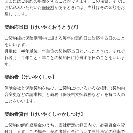
回またはご契約の
解除
をすることができます。この場合、すでに
お払込みいただいた
保険料
があるときには、当社はその金額をお
戻しします。
契約応当日【けいやくおうとうび】
ご契約後の
保険期間
中に迎える毎年の
契約日
に対応する日のこと
をいいます。
月単位・半年単位・年単位の契約応当日といったときは、それぞ
れ各月・半年ごと・年ごとの契約日に応当する日のことをいいま
す。
契約者【けいやくしゃ】
保険会社と保険契約を結び、ご契約上のいろいろな権利（契約内
容変更などの請求権）と義務（保険料支払義務など）を持つ人の
ことをいいます。
契約者貸付【けいやくしゃかしつけ】
ご契約の
解約返戻金
のうち、当社所定の範囲内で、必要資金を貸
付けします。この場合、契約者貸付金について当社所定の利率で