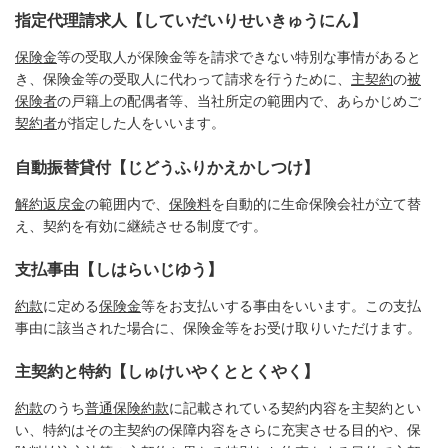
指定代理請求人【していだいりせいきゅうにん】
保険金
等の受取人が保険金等を請求できない特別な事情があると
き、保険金等の受取人に代わって請求を行うために、
主契約
の
被
保険者
の戸籍上の配偶者等、当社所定の範囲内で、あらかじめご
契約者
が指定した人をいいます。
自動振替貸付【じどうふりかえかしつけ】
解約返戻金
の範囲内で、
保険料
を自動的に生命保険会社が立て替
え、契約を有効に継続させる制度です。
支払事由【しはらいじゆう】
約款
に定める
保険金
等をお支払いする事由をいいます。この支払
事由に該当された場合に、保険金等をお受け取りいただけます。
主契約と特約【しゅけいやくととくやく】
約款
のうち
普通保険約款
に記載されている契約内容を主契約とい
い、特約はその主契約の保障内容をさらに充実させる目的や、保