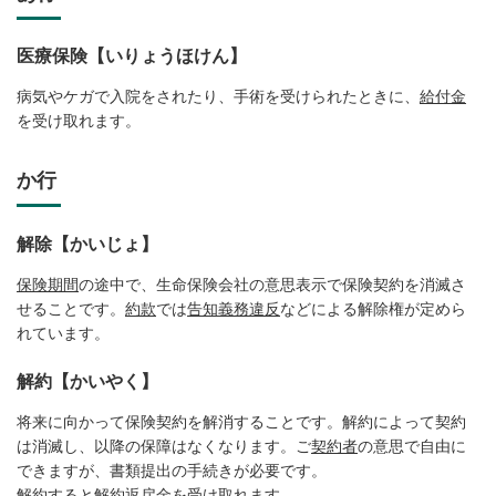
医療保険【いりょうほけん】
病気やケガで入院をされたり、手術を受けられたときに、
給付金
を受け取れます。
か行
解除【かいじょ】
保険期間
の途中で、生命保険会社の意思表示で保険契約を消滅さ
せることです。
約款
では
告知義務違反
などによる解除権が定めら
れています。
解約【かいやく】
将来に向かって保険契約を解消することです。解約によって契約
は消滅し、以降の保障はなくなります。ご
契約者
の意思で自由に
できますが、書類提出の手続きが必要です。
解約すると
解約返戻金
を受け取れます。