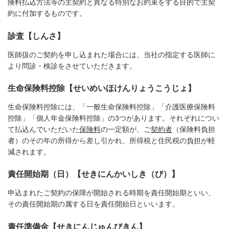
険料払込方法等の主契約と異なる特別なお約束をする目的で主契
約に付加するものです。
診査【しんさ】
医師扱のご契約を申し込まれた場合には、当社の指定する医師に
より問診・検診をさせていただきます。
生命保険料控除【せいめいほけんりょうこうじょ】
生命保険料控除には、「一般生命保険料控除」「介護医療保険料
控除」「個人年金保険料控除」の3つがあります。それぞれについ
て払込んでいただいた
保険料
の一定額が、ご
契約者
（保険料負担
者）のその年の所得から差し引かれ、所得税と住民税の負担が軽
減されます。
責任開始期（日）【せきにんかいしき（び）】
申込まれたご契約の保障が開始される時期を責任開始期といい、
その責任開始期の属する日を責任開始日といいます。
責任準備金【せきにんじゅんびきん】