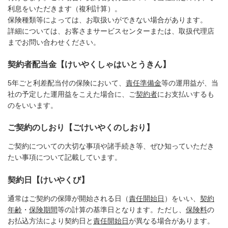
利息をいただきます（複利計算）。
保険種類等によっては、お取扱いができない場合があります。
詳細については、お客さまサービスセンターまたは、取扱代理店
までお問い合わせください。
契約者配当金【けいやくしゃはいとうきん】
5年ごと利差配当付の保険において、
責任準備金
等の運用益が、当
社の予定した運用益をこえた場合に、ご
契約者
にお支払いするも
のをいいます。
ご契約のしおり【ごけいやくのしおり】
ご契約についての大切な事項や諸手続き等、ぜひ知っていただき
たい事項について記載しています。
契約日【けいやくび】
通常はご契約の保障が開始される日（
責任開始日
）をいい、
契約
年齢
・
保険期間
等の計算の基準日となります。ただし、
保険料
の
お払込方法により契約日と
責任開始日
が異なる場合があります。