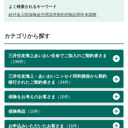
よく検索されるキーワード
給付金
入院
保険金
代理請求
契約
控除証明
年末調整
カテゴリから探す
三井住友海上あいおい生命でご加入のご契約者さま
（
196
件）
三井住友海上・あいおいニッセイ同和損保から契約
移行されたご契約者さま
（
34
件）
保険をお考えのお客さま
（
16
件）
保険商品
（
10
件）
お申込みいただいたお客さま
（
16
件）